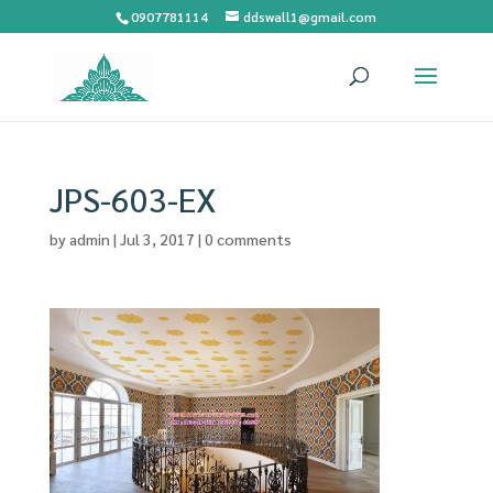
0907781114
ddswall1@gmail.com
JPS-603-EX
by
admin
|
Jul 3, 2017
|
0 comments