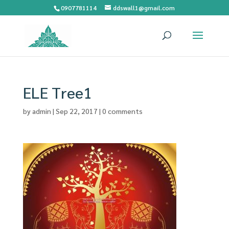
0907781114
ddswall1@gmail.com
ELE Tree1
by
admin
|
Sep 22, 2017
|
0 comments