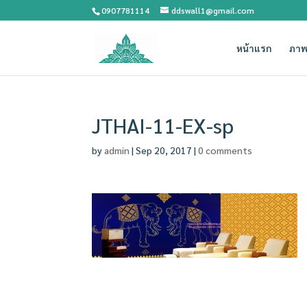
0907781114
ddswall1@gmail.com
หน้าแรก
ภาพ
JTHAI-11-EX-sp
by
admin
|
Sep 20, 2017
|
0 comments