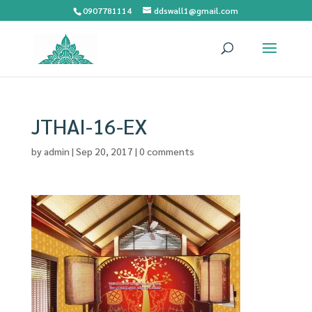
0907781114
ddswall1@gmail.com
JTHAI-16-EX
by
admin
|
Sep 20, 2017
|
0 comments