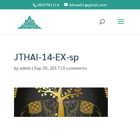
0907781114
ddswall1@gmail.com
JTHAI-14-EX-sp
by
admin
|
Sep 20, 2017
|
0 comments