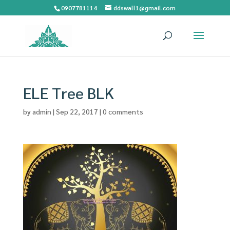
0907781114
ddswall1@gmail.com
ELE Tree BLK
by
admin
|
Sep 22, 2017
|
0 comments