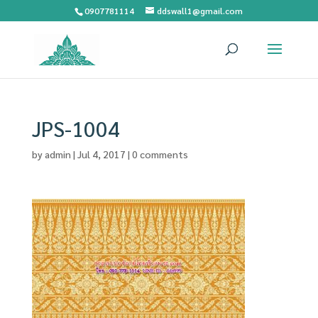
0907781114
ddswall1@gmail.com
JPS-1004
by
admin
|
Jul 4, 2017
|
0 comments