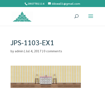
0907781114
ddswall1@gmail.com
JPS-1103-EX1
by
admin
|
Jul 4, 2017
|
0 comments