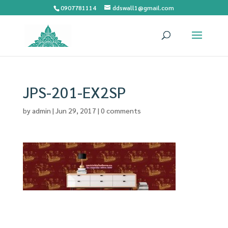
0907781114
ddswall1@gmail.com
JPS-201-EX2SP
by
admin
|
Jun 29, 2017
|
0 comments