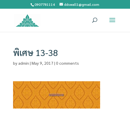
0907781114
ddswall1@gmail.com
พิเศษ 13-38
by
admin
|
May 9, 2017
|
0 comments