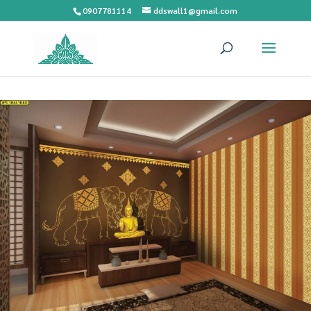
0907781114
ddswall1@gmail.com