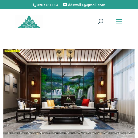
0907781114
ddswall1@gmail.com