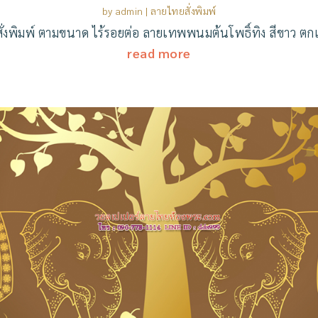
by
admin
|
ลายไทยสั่งพิมพ์
่งพิมพ์ ตามขนาด ไร้รอยต่อ ลายเทพพนมต้นโพธิ์ทิง สีขาว ตก
read more