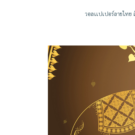
วอลเเปเปอร์ลายไทย สั