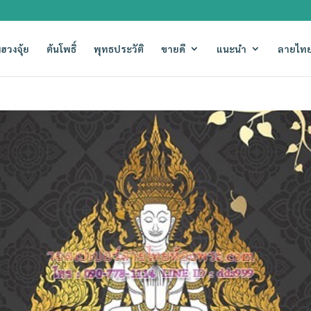
ฮวงจุ้ย
ต้นโพธิ์
พุทธประวัติ
ขายดี
แนะนำ
ลายไทย