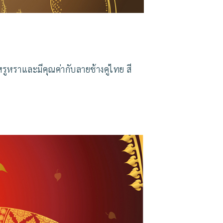
รูหราและมีคุณค่ากับลายช้างคู่ไทย สี