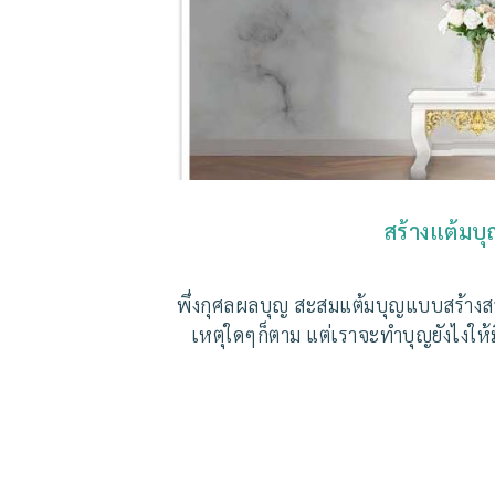
สร้างแต้มบ
พึ่งกุศลผลบุญ สะสมแต้มบุญแบบสร้างสรร
เหตุใดๆก็ตาม แต่เราจะทำบุญยังไงให้มี