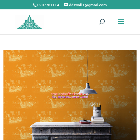
0907781114
ddswall1@gmail.com