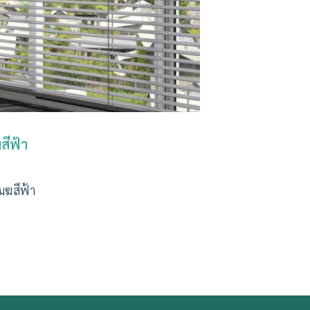
สีฟ้า
มฆสีฟ้า