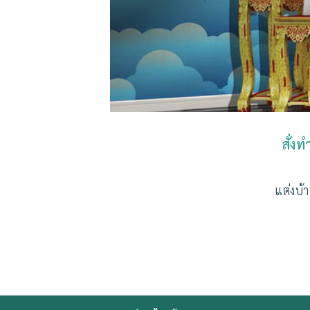
สั่ง
แต่งบ้