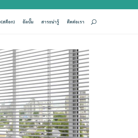
(สต็อก)
อัลบั้ม
สาระน่ารู้
ติดต่อเรา