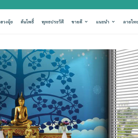
ฮวงจุ้ย
ต้นโพธิ์
พุทธประวัติ
ขายดี
แนะนำ
ลายไทย