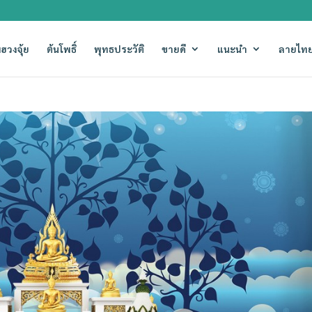
ฮวงจุ้ย
ต้นโพธิ์
พุทธประวัติ
ขายดี
แนะนำ
ลายไทย