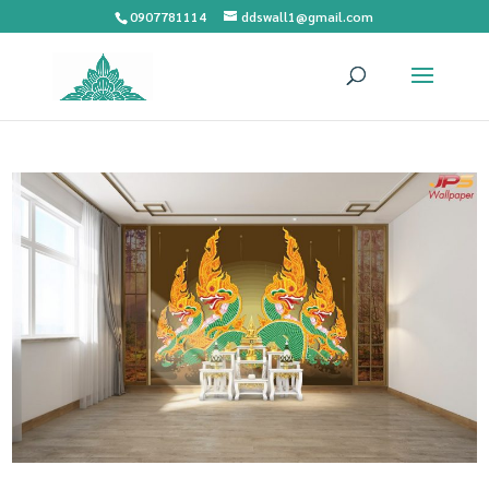
0907781114
ddswall1@gmail.com