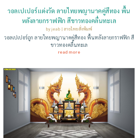
วอลเปเปอร์แต่งวัด ลายไทยพญานาคคู่สีทอง พื้น
หลังลายกราฟฟิก สีขาวทองคลื่นทะเล
by
jeab
|
ลายไทยสั่งพิมพ์
วอลเปเปอร์ถูก ลายไทยพญานาคคู่สีทอง พื้นหลังลายกราฟฟิก สี
ขาวทองคลื่นทะเล
read more