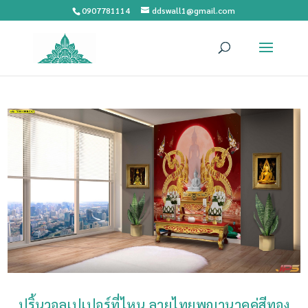
0907781114
ddswall1@gmail.com
ปริ้นวอลเปเปอร์ที่ไหน ลายไทยพญานาคคู่สีทอง