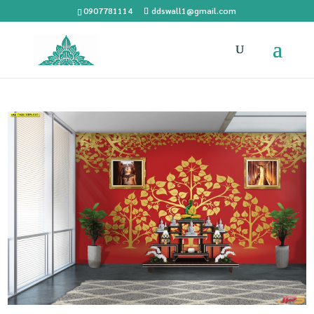
0907781114
ddswall1@gmail.com