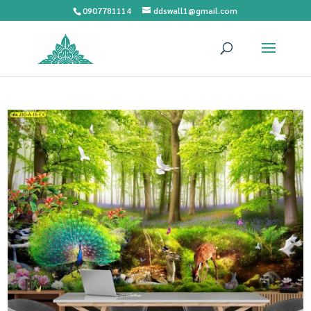
0907781114
ddswall1@gmail.com