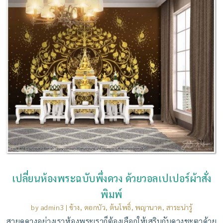
เปลี่ยนห้องพระฉบับพึ่งดวง ด้วยวอลเปเปอร์ผ้าสั่ง
พิมพ์
by
admin3
|
ช้าง
,
ดอกบัว
,
ต้นโพธิ์
,
พญานาค
,
สาระน่ารู้
สายดูดวงอย่างเราห้องพระเราก็ต้องเลือกให้เสริมกับดวงชะตาด้วย