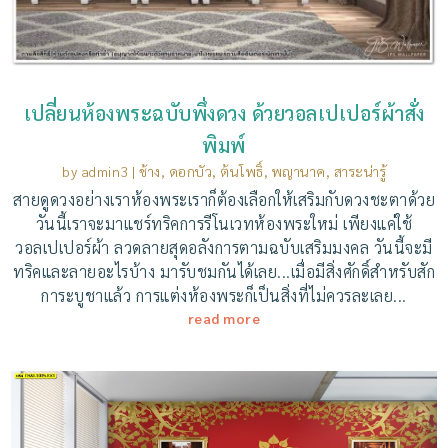
เปลี่ยนห้องพระฉบับพึ่งดวง ด้วยวอลเปเปอร์ผ้าสั่ง
พิมพ์
by
admin3
|
ช้าง
,
ดอกบัว
,
ต้นโพธิ์
,
พญานาค
,
สาระน่ารู้
สายดูดวงอย่างเราห้องพระเราก็ต้องเลือกให้เสริมกับดวงชะตาด้วย
วันนี้เราจะมาแชร์ทริคการรีโนเวทห้องพระใหม่ เพียงแค่ใช้
วอลเปเปอร์ผ้า ลวดลายสุดอลังการตามฉบับเสริมมงคล วันนี้จะมี
ทริคและลายอะไรบ้าง มารับชมกันได้เลย...เมื่อมีสิ่งศักดิ์สำหรับสัก
การะบูชาแล้ว การแต่งห้องพระก็เป็นสิ่งที่ไม่ควรละเลย...
read more