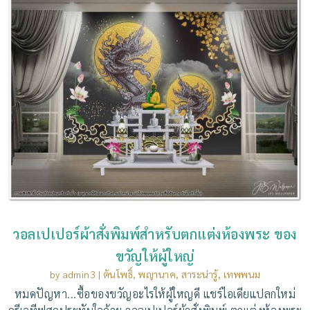
วอลเปเปอร์ผ้าสั่งพิมพ์สำหรับตกแต่งห้องพระ ของ
ขวัญให้ผู้ใหญ่
by
admin3
|
ต้นโพธิ์
,
พญานาค
,
สาระน่ารู้
,
เทพพนม
หมดปัญหา...ซื้อของขวัญอะไรให้ผู้ใหญดี แชร์ไอเดียแปลกใหม่