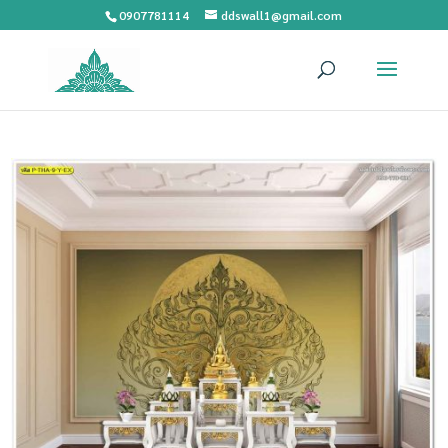
0907781114
ddswall1@gmail.com