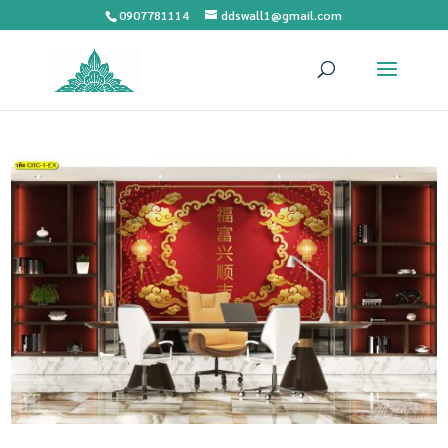
0907781114
ddswall1@gmail.com