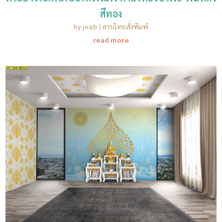
สีทอง
by
jeab
|
ลายไทยสั่งพิมพ์
read more