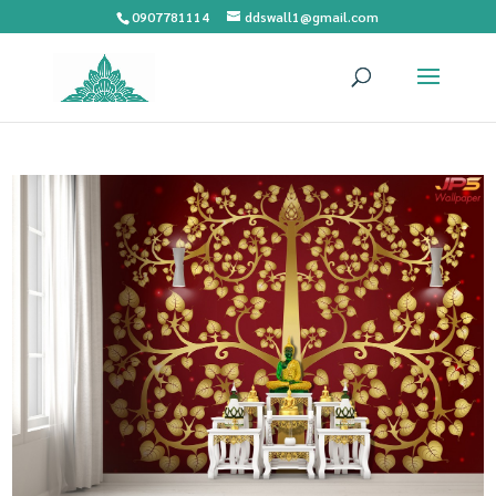
0907781114
ddswall1@gmail.com