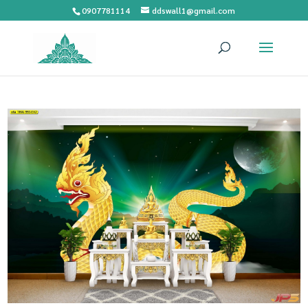
0907781114
ddswall1@gmail.com