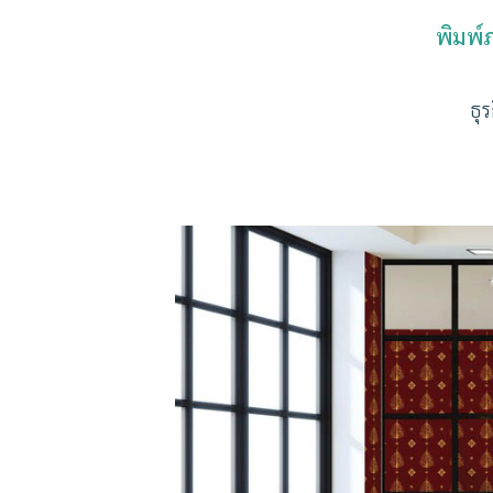
พิมพ์
ธุ