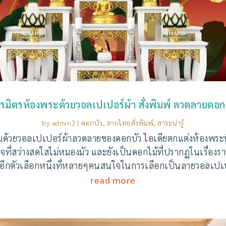
รมิตรห้องพระด้วยวอลเปเปอร์ผ้า สั่งพิมพ์ ลวดลายดอก
by
admin3
|
ดอกบัว
,
ลายไทยสั่งพิมพ์
,
สาระน่ารู้
ด้วยวอลเปเปอร์ผ้าลวดลายของดอกบัว ไอเดียตกแต่งห้องพระที่
ิตใจที่สว่างสดใสไม่หมองมัว และยังเป็นดอกไม้ที่ปรากฏในเรื่
นอีกตัวเลือกหนึ่งที่หลายๆคนสนใจในการเลือกเป็นลายวอลเปเป
read more