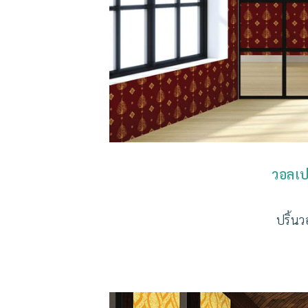
วอลเป
ปริ้น