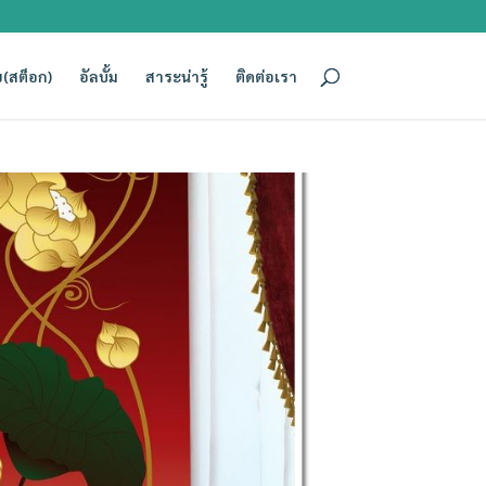
(สต็อก)
อัลบั้ม
สาระน่ารู้
ติดต่อเรา