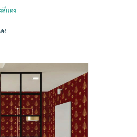
งสีแดง
แดง