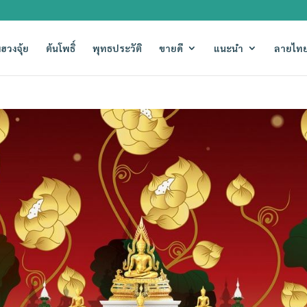
ฮวงจุ้ย
ต้นโพธิ์
พุทธประวัติ
ขายดี
แนะนำ
ลายไทย