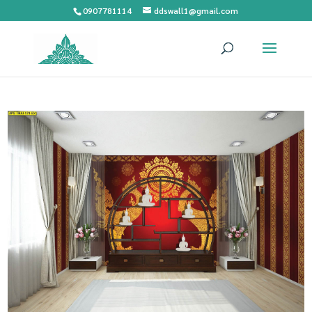
0907781114
ddswall1@gmail.com