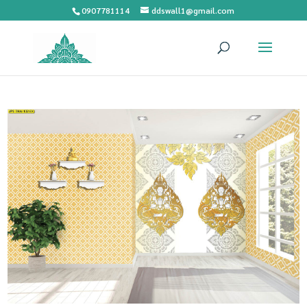
0907781114
ddswall1@gmail.com