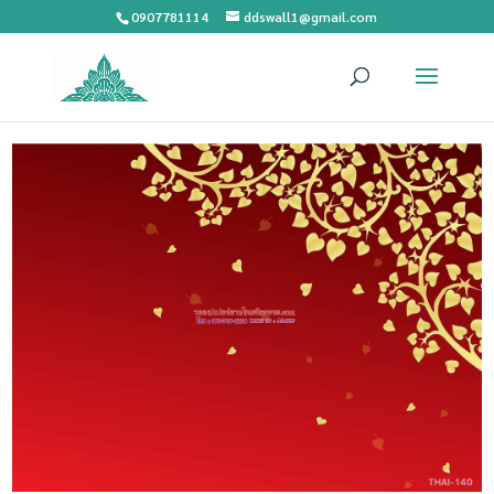
0907781114
ddswall1@gmail.com