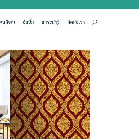
(สต็อก)
อัลบั้ม
สาระน่ารู้
ติดต่อเรา