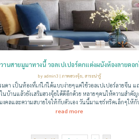
วานสายมูมาทางนี้ วอลเปเปอร์ตกแต่งผนังห้องลายดอกไ
by
admin3
|
ภาพฮวงจุ้ย
,
สาระน่ารู้
รมดา เป็นห้องที่เก๋ไก๋ได้แบบง่ายๆแค่ใช้วอลเปเปอร์ลายจีน แถ
้านแล้วยังเสริมฮวงจุ้ยได้ดีอีกด้วย หลายๆคนให้ความสำคัญกับเ
ริมงคลและความสบายใจให้กับตัวเอง วันนี้มาแชร์ทริคเล็กๆให้กับ
read more