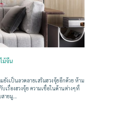
ม้จีน
มยังเป็นลวดลายเสริมฮวงจุ้ยอีกด้วย ห้าม
รื่องฮวงจุ้ย ความเชื่อในด้านต่างๆที่
สายมู...