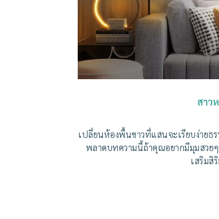
สาวห
เปลี่ยนห้องพื้นขาวที่แสนจะเรียบง่ายธร
พลาดบทความนี้ถ้าคุณอยากมีมุมสวยๆในบ
เสริมสิ