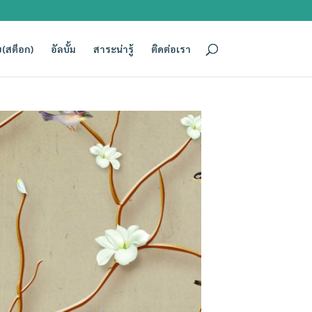
(สต็อก)
อัลบั้ม
สาระน่ารู้
ติดต่อเรา