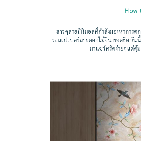
How t
สาวๆสายมินิมอลที่กำลังมองหาการตกแ
วอลเปเปอร์ลายดอกไม้จีน ยอดฮิต วันนี
มาแชร์ทริคง่ายๆแต่คุ