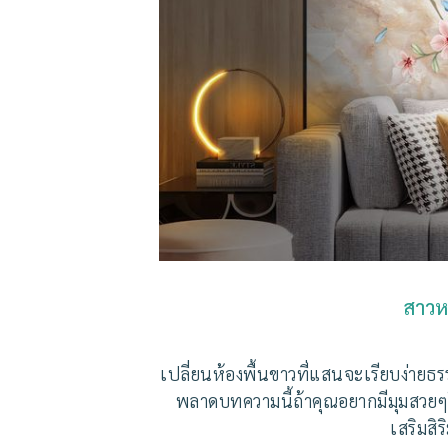
สาวห
เปลี่ยนห้องพื้นขาวที่แสนจะเรียบง่ายธร
พลาดบทความนี้ถ้าคุณอยากมีมุมสวยๆในบ
เสริมสิ