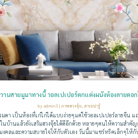
วานสายมูมาทางนี้ วอลเปเปอร์ตกแต่งผนังห้องลายดอกไ
by
admin3
|
ภาพฮวงจุ้ย
,
สาระน่ารู้
รมดา เป็นห้องที่เก๋ไก๋ได้แบบง่ายๆแค่ใช้วอลเปเปอร์ลายจีน แถ
้านแล้วยังเสริมฮวงจุ้ยได้ดีอีกด้วย หลายๆคนให้ความสำคัญกับเ
ริมงคลและความสบายใจให้กับตัวเอง วันนี้มาแชร์ทริคเล็กๆให้กับ