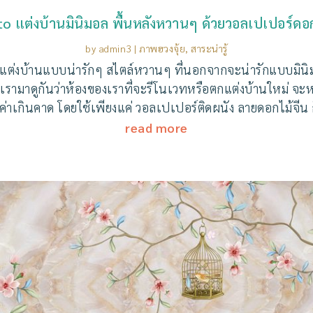
o แต่งบ้านมินิมอล พื้นหลังหวานๆ ด้วยวอลเปเปอร์ดอก
by
admin3
|
ภาพฮวงจุ้ย
,
สาระน่ารู้
ต่งบ้านแบบน่ารักๆ สไตล์หวานๆ ที่นอกจากจะน่ารักแบบมินิมอล
้เรามาดูกันว่าห้องของเราที่จะรีโนเวทหรือตกแต่งบ้านใหม่ จะ
้มค่าเกินคาด โดยใช้เพียงแค่ วอลเปเปอร์ติดผนัง ลายดอกไม้จีน
read more