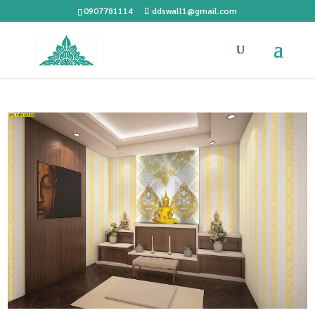
0907781114
ddswall1@gmail.com