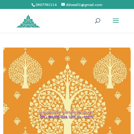
0907781114
ddswall1@gmail.com