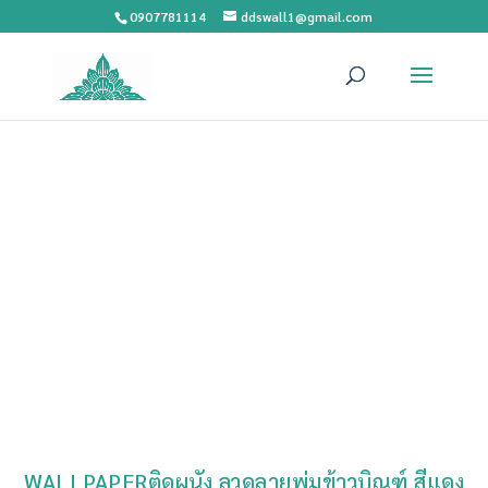
0907781114
ddswall1@gmail.com
WALLPAPERติดผนัง ลวดลายพุ่มข้าวบิณฑ์ สีแดง