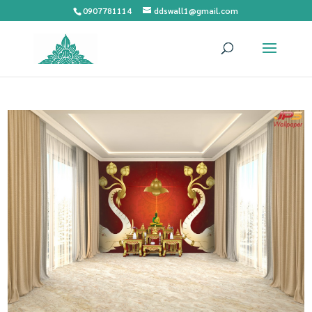
0907781114
ddswall1@gmail.com