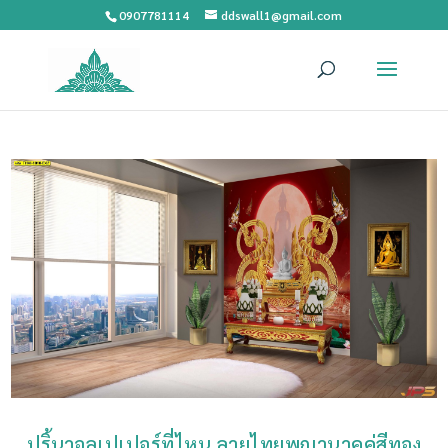
0907781114
ddswall1@gmail.com
ปริ้นวอลเปเปอร์ที่ไหน ลายไทยพญานาคคู่สีทอง