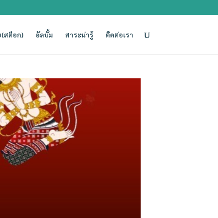
(สต็อก)
อัลบั้ม
สาระน่ารู้
ติดต่อเรา