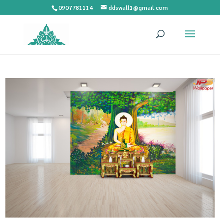
0907781114
ddswall1@gmail.com