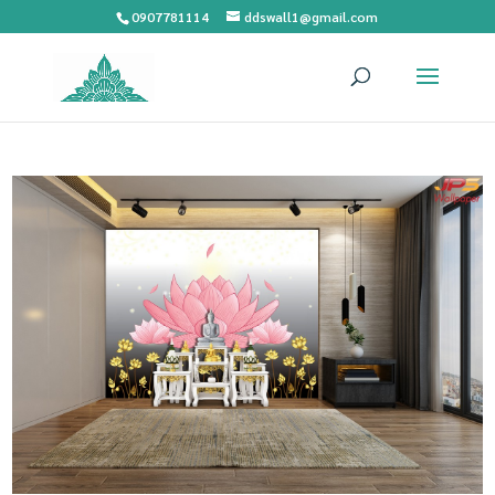
0907781114
ddswall1@gmail.com