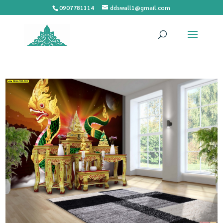
0907781114
ddswall1@gmail.com