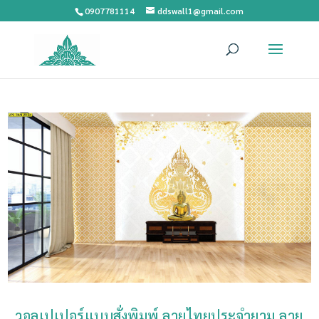
0907781114
ddswall1@gmail.com
วอลเปเปอร์แบบสั่งพิมพ์ ลายไทยประจำยาม ลาย