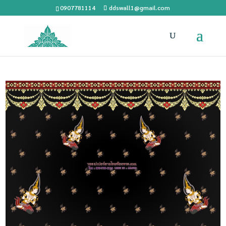
0907781114
ddswall1@gmail.com