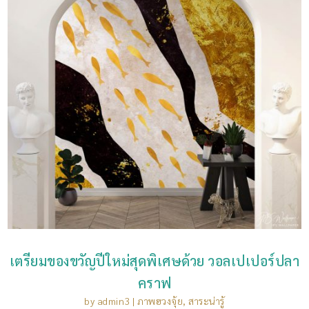
เตรียมของขวัญปีใหม่สุดพิเศษด้วย วอลเปเปอร์ปลา
คราฟ
by
admin3
|
ภาพฮวงจุ้ย
,
สาระน่ารู้