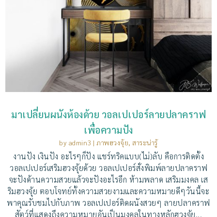
มาเปลี่ยนผนังห้องด้วย วอลเปเปอร์ลายปลาคราฟ
เพื่อความปัง
by
admin3
|
ภาพฮวงจุ้ย
,
สาระน่ารู้
งานปัง เงินปัง อะไรๆก็ปัง แชร์ทริคแบบ(ไม่)ลับ คือการติดตั้ง
วอลเปเปอร์เสริมฮวงจุ้ยด้วย วอลเปเปอร์สั่งพิมพ์ลายปลาคราฟ
จะปังด้านความสวยแล้วจะปังอะไรอีก ห้ามพลาด เสริมมงคล เส
ริมฮวงจุ้ย ตอบโจทย์ทั้งความสวยงามและความหมายดีๆวันนี้จะ
พาคุณรับชมไปกับภาพ วอลเปเปอร์ติดผนังสวยๆ ลายปลาคราฟ
สัตว์ที่แสดงถึงความหมายอันเป็นมงคลในทางหลักฮวงจุ้ย...