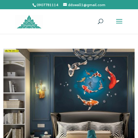
0907781114
ddswall1@gmail.com