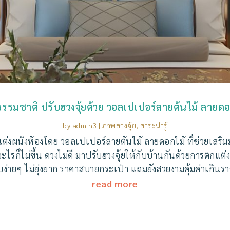
ธรรมชาติ ปรับฮวงจุ้ยด้วย วอลเปเปอร์ลายต้นไม้ ลายดอ
by
admin3
|
ภาพฮวงจุ้ย
,
สาระน่ารู้
กแต่งผนังห้องโดย วอลเปเปอร์ลายต้นไม้ ลายดอกไม้ ที่ช่วยเส
ะไรก็ไม่ขึ้น ดวงไม่ดี มาปรับฮวงจุ้ยให้กับบ้านกันด้วยการตกแ
่ายๆ ไม่ยุ่งยาก ราคาสบายกระเป๋า แถมยังสวยงามคุ้มค่าเกิน
read more