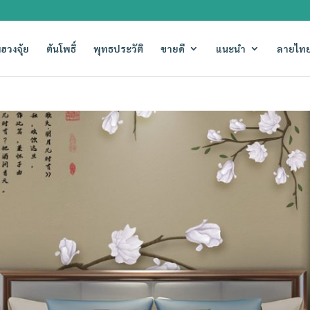
ฮวงจุ้ย
ต้นโพธิ์
พุทธประวัติ
ขายดี
แนะนำ
ลายไทย