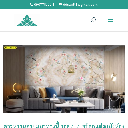
0907781114
ddswall1@gmail.com
สาวหวานสายมูมาทางนี้ วอลเปเปอร์ตกแต่งผนังห้อง