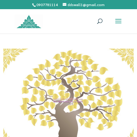
0907781114
ddswall1@gmail.com