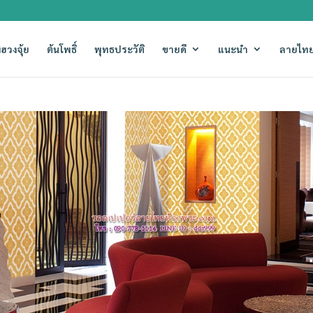
ฮวงจุ้ย
ต้นโพธิ์
พุทธประวัติ
ขายดี
แนะนำ
ลายไทย