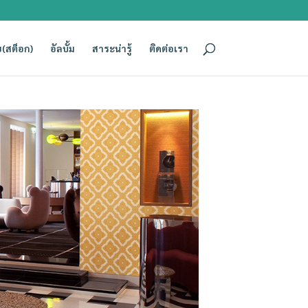
(สต็อก)
อัลบั้ม
สาระน่ารู้
ติดต่อเรา